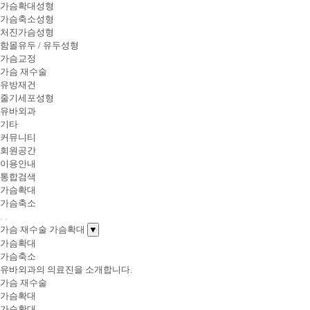
가슴확대성형
가슴축소성형
처진가슴성형
함몰유두 / 유두성형
가슴교정
가슴 재수술
유방재건
줄기세포성형
유바외과
기타
커뮤니티
회원공간
이용안내
통합검색
가슴확대
가슴축소
가슴 재수술
가슴확대
▼
가슴확대
가슴축소
유바외과의 의료진을 소개합니다.
가슴 재수술
가슴확대
가슴확대