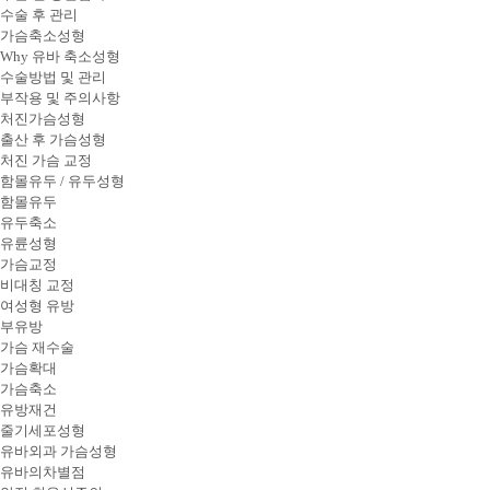
수술 후 관리
가슴축소성형
Why 유바 축소성형
수술방법 및 관리
부작용 및 주의사항
처진가슴성형
출산 후 가슴성형
처진 가슴 교정
함몰유두 / 유두성형
함몰유두
유두축소
유륜성형
가슴교정
비대칭 교정
여성형 유방
부유방
가슴 재수술
가슴확대
가슴축소
유방재건
줄기세포성형
유바외과 가슴성형
유바의차별점